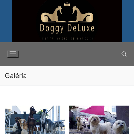
Ugrás
a
tartalomra
Galéria
Keresése: